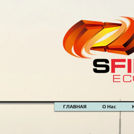
google-site-verification=N-XiRAeZOWYZmw1aPpQS_jyaIh-NFvfvv7RxKwmWZv8
ГЛАВНАЯ
О Нас