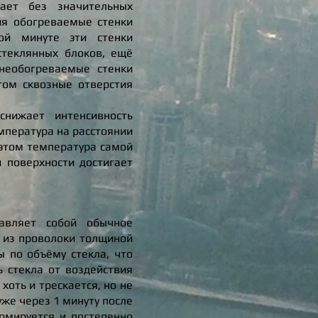
ает без значительных
ия обогреваемые стенки
ой минуте эти стенки
стеклянных блоков, ещё
необогреваемые стенки
том сквозные отверстия
снижает интенсивность
емпература на расстоянии
 этом температура самой
 поверхности достигает
тавляет собой обычное
а из проволоки толщиной
 по объёму стекла, что
 стекла от воздействия
хоть и трескается, но не
уже через 1 минуту после
ормируется и постепенно