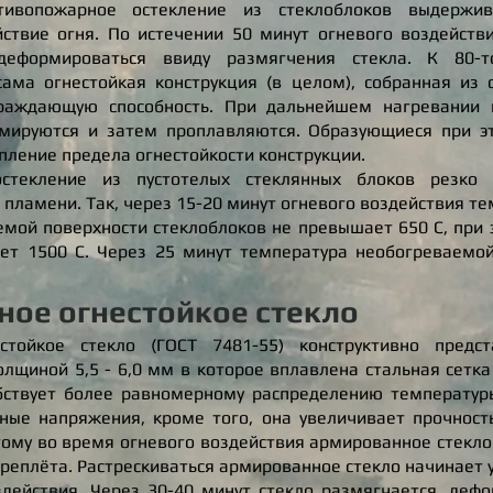
тивопожарное остекление из стеклоблоков выдержив
ствие огня. По истечении 50 минут огневого воздейств
деформироваться ввиду размягчения стекла. К 80-т
сама огнестойкая конструкция (в целом), собранная из 
граждающую способность. При дальнейшем нагревании 
мируются и затем проплавляются. Образующиеся при э
пление предела огнестойкости конструкции.
стекление из пустотелых стеклянных блоков резко 
 пламени. Так, через 15-20 минут огневого воздействия т
емой поверхности стеклоблоков не превышает 650 С, при
ает 1500 С. Через 25 минут температура необогреваемой
ое огнестойкое стекло
стойкое стекло (ГОСТ 7481-55) конструктивно предс
олщиной 5,5 - 6,0 мм в которое вплавлена стальная сетк
обствует более равномерному распределению температуры
ные напряжения, кроме того, она увеличивает прочность
тому во время огневого воздействия армированное стекло 
ереплёта. Растрескиваться армированное стекло начинает 
здействия. Через 30-40 минут стекло размягчается, деф