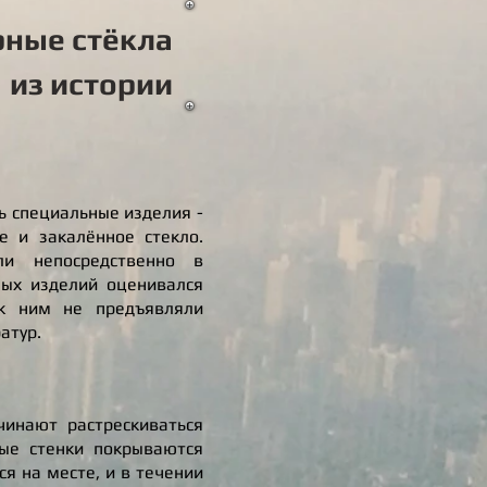
ные стёкла
 из истории
ь специальные изделия -
е и закалённое стекло.
ли непосредственно в
ных изделий оценивался
 к ним не предъявляли
атур.
чинают растрескиваться
вые стенки покрываются
ся на месте, и в течении