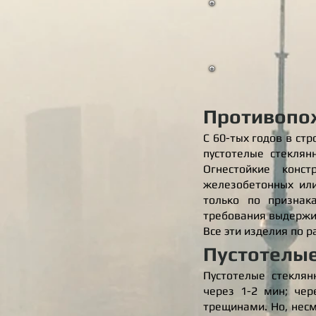
Противопо
С 60-тых годов в ст
пустотелые стеклян
Огнестойкие конс
железобетонных или
только по признак
требования выдержив
Все эти изделия по р
Пустотелые
Пустотелые стеклян
через 1-2 мин; чер
трещинами. Но, несм