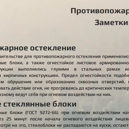
Противопожар
Заметки
жарное остекление
роительстве для противопожарного остекления применялис
ные блоки, а также огнестойкое листовое армированно
трукции выполнялись глухими в стальных рамах и
 кирпичных конструкциях. Предел огнестойкости подоб
ам обрушения или образованию сквозных отверстий,
ать действие огня, не прогреваясь до критических темпер
азному ведут себя при огневом воздействии на них.
 стеклянные блоки
ные блоки (ГОСТ 9272-66) при огневом воздействии на
ез 25 минут после начала огневого воздействия лице
отря на это, стеклоблоки не распадаются на куски, остают