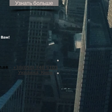
Узнать больше
 Вам!
m.ua
+38(
‎050) 740 5103
Украина, Киев