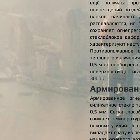
ещё получаса про
повреждений воздей
блоков начинают 
расплавляются, но 
сохраняет огнепре
стеклоблоков дефор
характеризуют насту
Противопожарное о
теплового излучения
0,5 м от необогрева
поверхности достиг
3000 С.
Армированн
Армированное огне
силикатное стекло т
0,5 мм. Сетка спос
снижает температур
боковых усилий. Поэ
выпадает сразу из п
начала огневого во