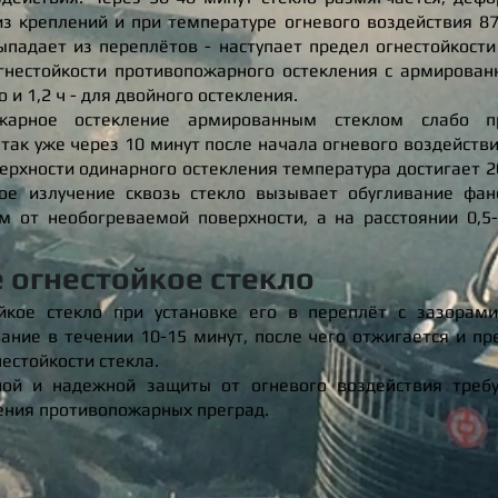
из креплений и при температуре огневого воздействия 8
ыпадает из переплётов - наступает предел огнестойкости
гнестойкости противопожарного остекления с армирован
о и 1,2 ч - для двойного остекления.
ожарное остекление армированным стеклом слабо пр
так уже через 10 минут после начала огневого воздействи
рхности одинарного остекления температура достигает 200
ое излучение сквозь стекло вызывает обугливание фа
 м от необогреваемой поверхности, а на расстоянии 0,5
 огнестойкое стекло
ойкое стекло при установке его в переплёт с зазорам
ание в течении 10-15 минут, после чего отжигается и п
естойкости стекла.
ной и надежной защиты от огневого воздействия треб
ения противопожарных преград.