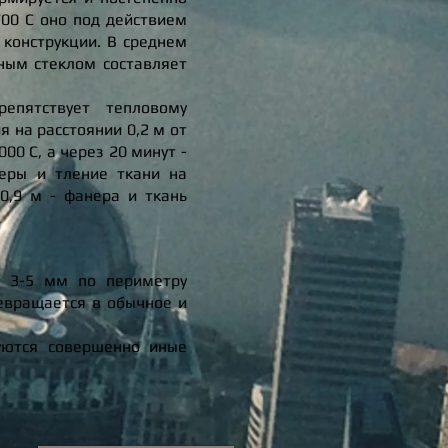
700 С оно под действием
 конструкции. В среднем
ным стеклом составляет
епятствует тепловому
я на расстоянии 0,2 м от
0 С, а через 20 минут -
неры и тление ткани на
-0,9 м - фанера и ткань
и 3-5 мм по периметру
ревращается в обычное и
уются совершенно иные