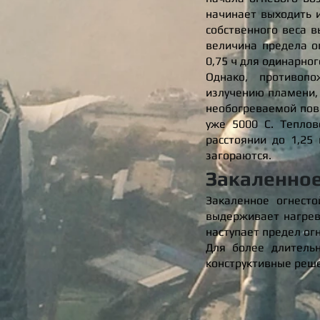
начинает выходить 
собственного веса в
величина предела о
0,75 ч для одинарног
Однако, противоп
излучению пламени, 
необогреваемой пове
уже 5000 С. Теплов
расстоянии до 1,25
загораются.
Закаленное
Закаленное огнест
выдерживает нагрев
наступает предел огн
Для более длитель
конструктивные реш