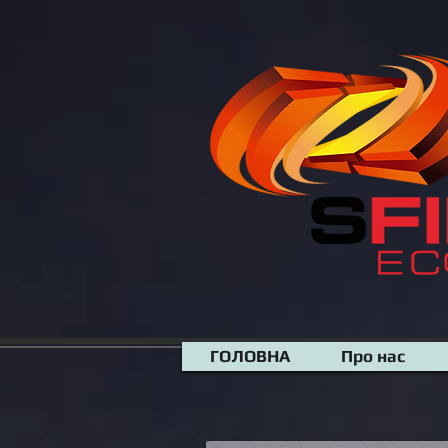
google-site-verification=N-XiRAeZOWYZmw1aPpQS_jyaIh-NFvfvv7RxKwmWZv8
ГОЛОВНА
Про нас