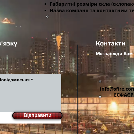
Габаритні розміри скла (склопаке
Назва компанії та контактний т
'язку
Контакти
Мы завжди Вам 
info@sfire.co
ЕСФАЄР
Відправити