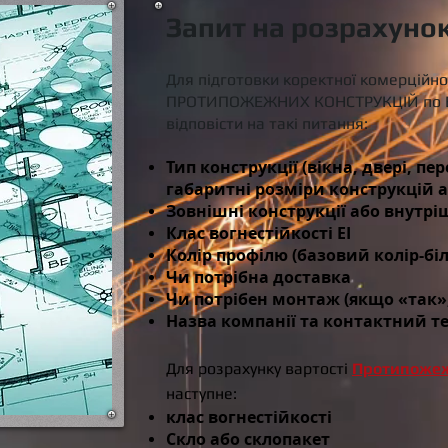
Запит на розрахуно
Для підготовки коректної комерційно
ПРОТИПОЖЕЖНИХ КОНСТРУКЦІЙ по В
відповісти на такі питання:
Тип конструкції (вікна, двері, пе
габаритні розміри конструкцій а
Зовнішні конструкції або внутрі
Клас вогнестійкості EI
Колір профілю (базовий колір-бі
Чи потрібна доставка
Чи потрібен монтаж (якщо «так», 
Назва компанії та контактний т
Для розрахунку вартості
Протипожеж
наступне:
клас вогнестійкості
Скло або склопакет