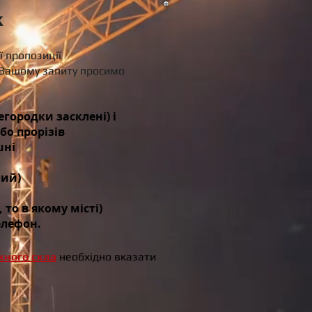
к
ї пропозиції
ашому запиту просимо
регородки засклені) і
бо прорізів
шні
лий)
то в якому місті)
елефон.
ного скла
необхідно вказати