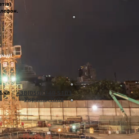
тів)
елефон.
раді!
m.ua
+38(
‎050) 740 5103
Україна, Київ