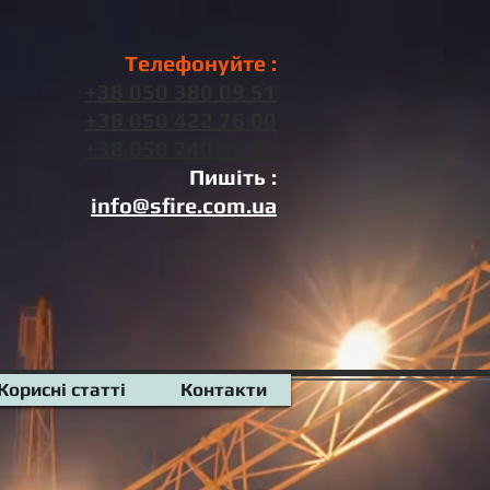
Телефонуйте :
+38 050 380 09 51
+38
‎050 422 76 00
+38 050 740 51 03
Пишіть :
info@sfire.com.ua
Корисні статті
Контакти